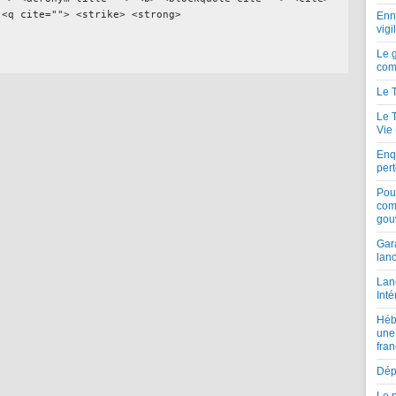
 <q cite=""> <strike> <strong>
Enne
vigi
Le 
com
Le 
Le 
Vie
Enqu
per
Pou
com
gou
Gar
lan
Lan
Inté
Héb
une
fran
Dépe