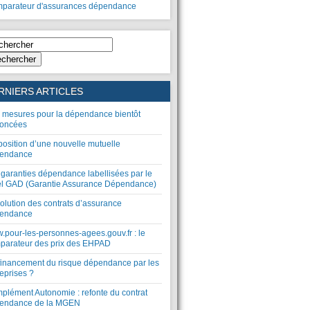
parateur d'assurances dépendance
chercher
RNIERS ARTICLES
 mesures pour la dépendance bientôt
oncées
position d’une nouvelle mutuelle
endance
 garanties dépendance labellisées par le
el GAD (Garantie Assurance Dépendance)
olution des contrats d’assurance
endance
.pour-les-personnes-agees.gouv.fr : le
parateur des prix des EHPAD
financement du risque dépendance par les
eprises ?
plément Autonomie : refonte du contrat
endance de la MGEN