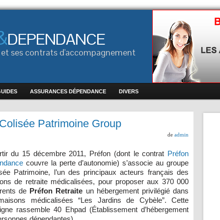
&
DEPENDANCE
ce et ses contrats d'accompagnement
GUIDES
ASSURANCES DÉPENDANCE
DIVERS
 Colisée Patrimoine Group
de
admin
rtir du 15 décembre 2011, Préfon (dont le contrat
Préfon
ndance
couvre la perte d’autonomie) s’associe au groupe
sée Patrimoine, l’un des principaux acteurs français des
ons de retraite médicalisées, pour proposer aux 370 000
rents de
Préfon Retraite
un hébergement privilégié dans
maisons médicalisées “Les Jardins de Cybèle”. Cette
igne rassemble 40 Ehpad (Établissement d’hébergement
ersonnes dépendantes).