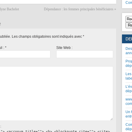
Com
lyne Bachelot
Dépendance : les femmes principales bénéficiaires
»
e
Re
ubliée.
Les champs obligatoires sont indiqués avec
*
DE
il :
*
Site Web :
Des
ann
Pro
dép
Les
lab
L’év
dép
www
com
Un 
entr
Com
:
dép
""> <acronym title=""> <b> <blockquote cite=""> <cite>