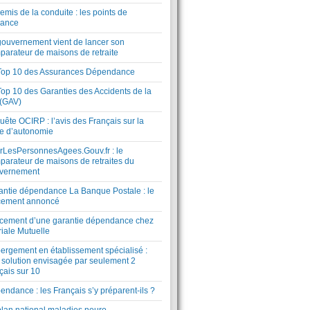
mis de la conduite : les points de
lance
gouvernement vient de lancer son
parateur de maisons de retraite
Top 10 des Assurances Dépendance
Top 10 des Garanties des Accidents de la
 (GAV)
ête OCIRP : l’avis des Français sur la
te d’autonomie
rLesPersonnesAgees.Gouv.fr : le
parateur de maisons de retraites du
vernement
antie dépendance La Banque Postale : le
cement annoncé
cement d’une garantie dépendance chez
riale Mutuelle
ergement en établissement spécialisé :
 solution envisagée par seulement 2
çais sur 10
ndance : les Français s’y préparent-ils ?