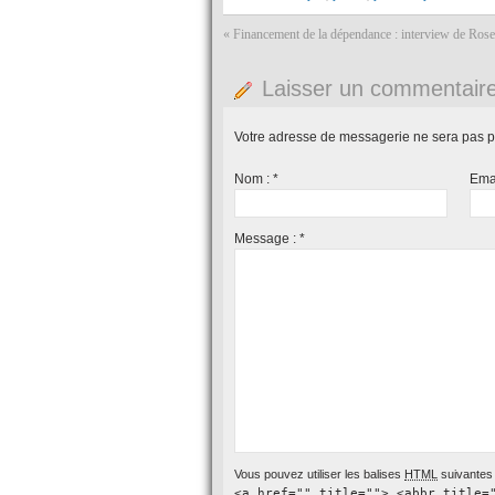
«
Financement de la dépendance : interview de Rose
Laisser un commentair
Votre adresse de messagerie ne sera pas p
Nom :
*
Ema
Message :
*
Vous pouvez utiliser les balises
HTML
suivantes 
<a href="" title=""> <abbr title=