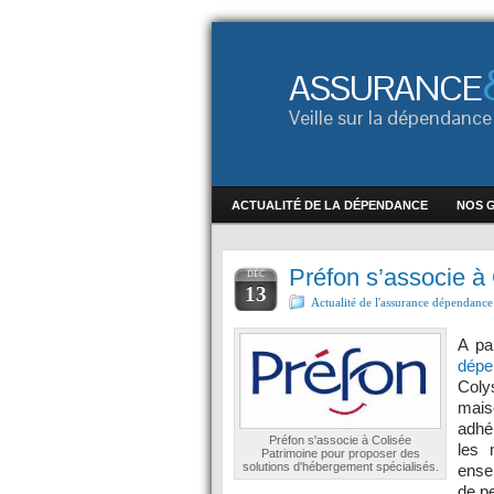
ASSURANCE
Veille sur la dépendan
ACTUALITÉ DE LA DÉPENDANCE
NOS 
Préfon s’associe à
DÉC
13
Actualité de l'assurance dépendance
A pa
dépe
Coly
mais
adhé
Préfon s'associe à Colisée
les 
Patrimoine pour proposer des
solutions d'hébergement spécialisés.
ense
de p