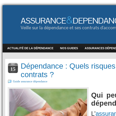
&
ASSURANCE
DEPENDAN
Veille sur la dépendance et ses contrats d'ac
ACTUALITÉ DE LA DÉPENDANCE
NOS GUIDES
ASSURANCES DÉPEN
Dépendance : Quels risques 
DÉC
15
contrats ?
Guide assurance dépendance
Qui pe
dépend
L’
assur