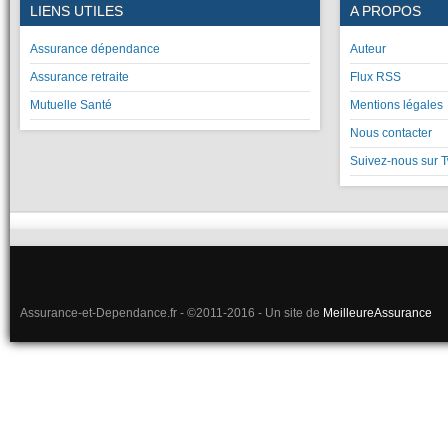
LIENS UTILES
A PROPOS
Assurance dépendance
Auteur
Assurance retraite
Flux RSS
Mutuelle Santé
Mentions légales
Nous contacter
Suivez-nous sur T
Assurance-et-Dependance.fr - ©2011-2016 - Un site de
MeilleureAssurance