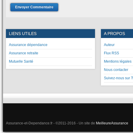
LIENS UTILES
A PROPOS
Assurance dépendance
Auteur
Assurance retraite
Flux RSS
Mutuelle Santé
Mentions légales
Nous contacter
Suivez-nous sur T
Assurance-et-Dependance.fr - ©2011-2016 - Un site de
MeilleureAssurance