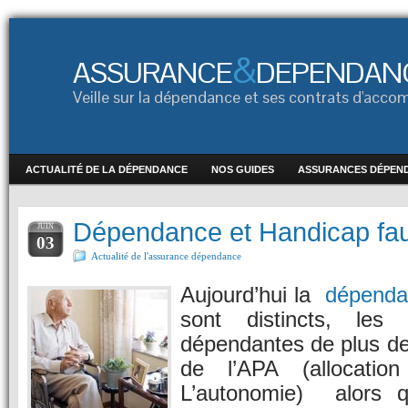
&
ASSURANCE
DEPENDAN
Veille sur la dépendance et ses contrats d'ac
ACTUALITÉ DE LA DÉPENDANCE
NOS GUIDES
ASSURANCES DÉPEN
Dépendance et Handicap faut
JUIN
03
Actualité de l'assurance dépendance
Aujourd’hui la
dépenda
sont distincts, les
dépendantes de plus de
de l’APA (allocatio
L’autonomie) alors 