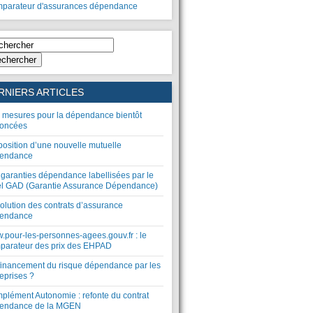
parateur d'assurances dépendance
chercher
RNIERS ARTICLES
 mesures pour la dépendance bientôt
oncées
position d’une nouvelle mutuelle
endance
 garanties dépendance labellisées par le
el GAD (Garantie Assurance Dépendance)
olution des contrats d’assurance
endance
.pour-les-personnes-agees.gouv.fr : le
parateur des prix des EHPAD
financement du risque dépendance par les
eprises ?
plément Autonomie : refonte du contrat
endance de la MGEN