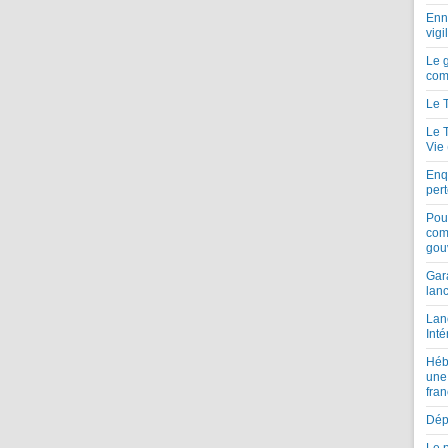
Enne
vigi
Le 
com
Le 
Le 
Vie
Enqu
per
Pou
com
gou
Gar
lan
Lan
Inté
Héb
une
fran
Dépe