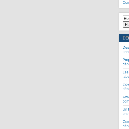
Com
Re
DE
Des
ann
Pro
dép
Les
lab
L’év
dép
www
com
Un 
entr
Com
dép