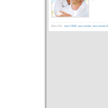
Mots-Clés :
taxe CASA
,
taxe retraite
,
taxe retraite