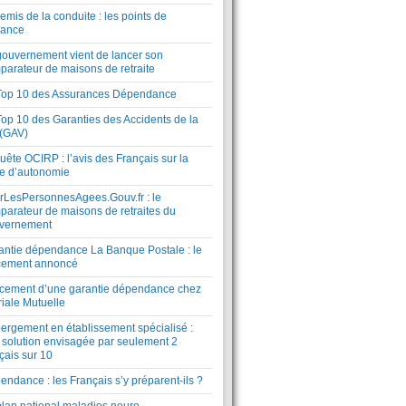
mis de la conduite : les points de
lance
gouvernement vient de lancer son
parateur de maisons de retraite
Top 10 des Assurances Dépendance
Top 10 des Garanties des Accidents de la
 (GAV)
ête OCIRP : l’avis des Français sur la
te d’autonomie
rLesPersonnesAgees.Gouv.fr : le
parateur de maisons de retraites du
vernement
antie dépendance La Banque Postale : le
cement annoncé
cement d’une garantie dépendance chez
riale Mutuelle
ergement en établissement spécialisé :
 solution envisagée par seulement 2
çais sur 10
ndance : les Français s’y préparent-ils ?