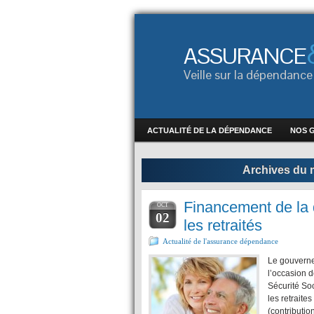
ASSURANCE
Veille sur la dépendan
ACTUALITÉ DE LA DÉPENDANCE
NOS 
Archives du m
Financement de la 
OCT
02
les retraités
Actualité de l'assurance dépendance
Le gouvernem
l’occasion 
Sécurité Soc
les retraite
(contributio