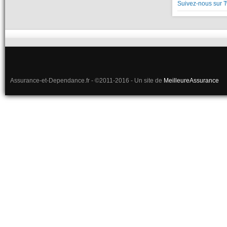
Suivez-nous sur T
Assurance-et-Dependance.fr - ©2011-2016 - Un site de
MeilleureAssurance