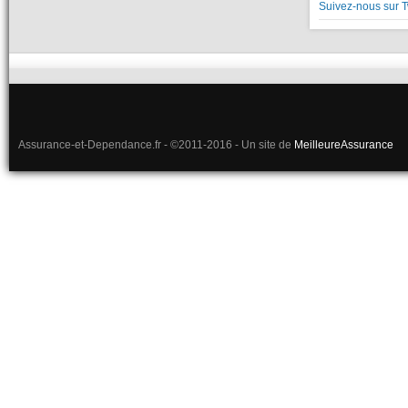
Suivez-nous sur T
Assurance-et-Dependance.fr - ©2011-2016 - Un site de
MeilleureAssurance