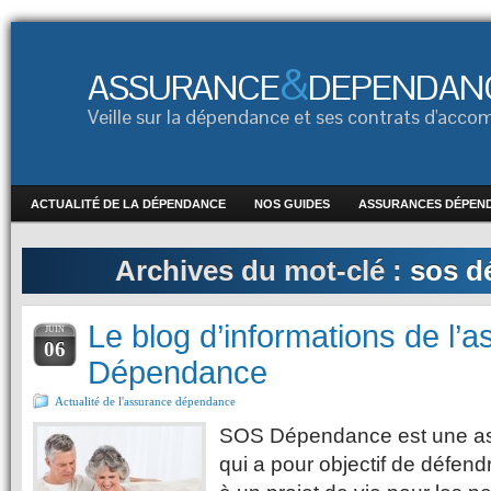
&
ASSURANCE
DEPENDAN
Veille sur la dépendance et ses contrats d'ac
ACTUALITÉ DE LA DÉPENDANCE
NOS GUIDES
ASSURANCES DÉPEN
Archives du mot-clé :
sos d
Le blog d’informations de l’
JUIN
06
Dépendance
Actualité de l'assurance dépendance
SOS Dépendance est une ass
qui a pour objectif de défendre