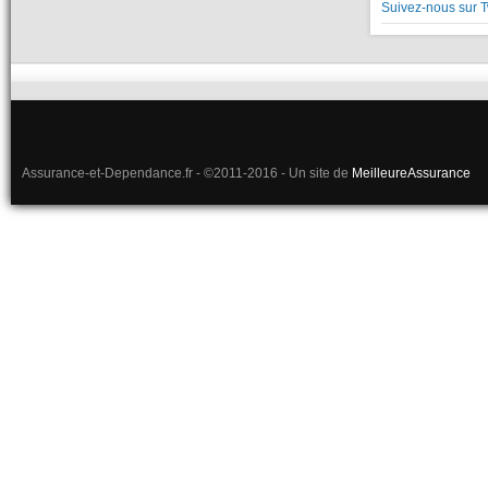
Suivez-nous sur T
Assurance-et-Dependance.fr - ©2011-2016 - Un site de
MeilleureAssurance