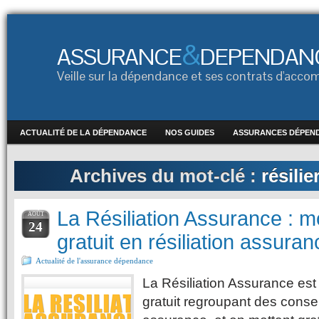
&
ASSURANCE
DEPENDAN
Veille sur la dépendance et ses contrats d'ac
ACTUALITÉ DE LA DÉPENDANCE
NOS GUIDES
ASSURANCES DÉPEN
Archives du mot-clé :
résili
La Résiliation Assurance : m
AOÛT
24
gratuit en résiliation assuran
Actualité de l'assurance dépendance
La Résiliation Assurance es
gratuit regroupant des conseil