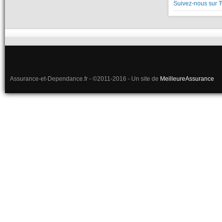
Suivez-nous sur T
Assurance-et-Dependance.fr - ©2011-2016 - Un site de
MeilleureAssurance