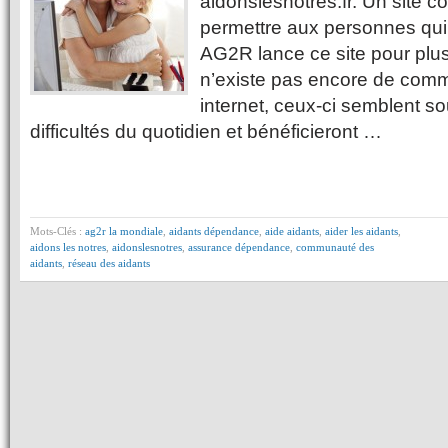
aidonslesnotres.fr. Un site 
permettre aux personnes qui 
AG2R lance ce site pour plu
n’existe pas encore de comm
internet, ceux-ci semblent s
difficultés du quotidien et bénéficieront …
Mots-Clés :
ag2r la mondiale
,
aidants dépendance
,
aide aidants
,
aider les aidants
,
aidons les notres
,
aidonslesnotres
,
assurance dépendance
,
communauté des
aidants
,
réseau des aidants