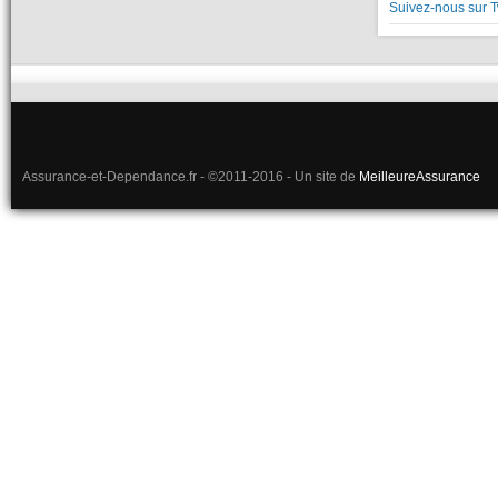
Suivez-nous sur T
Assurance-et-Dependance.fr - ©2011-2016 - Un site de
MeilleureAssurance