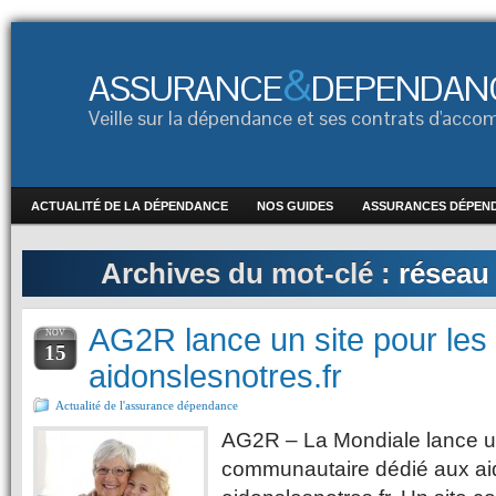
&
ASSURANCE
DEPENDAN
Veille sur la dépendance et ses contrats d'ac
ACTUALITÉ DE LA DÉPENDANCE
NOS GUIDES
ASSURANCES DÉPEN
Archives du mot-clé :
réseau
AG2R lance un site pour les 
NOV
15
aidonslesnotres.fr
Actualité de l'assurance dépendance
AG2R – La Mondiale lance u
communautaire dédié aux aid