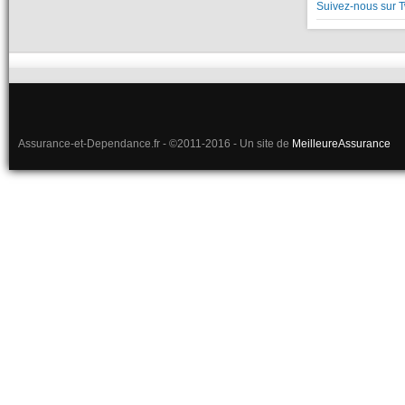
Suivez-nous sur T
Assurance-et-Dependance.fr - ©2011-2016 - Un site de
MeilleureAssurance