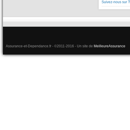
Suivez-nous sur T
Assurance-et-Dependance.fr - ©2011-2016 - Un site de
MeilleureAssurance