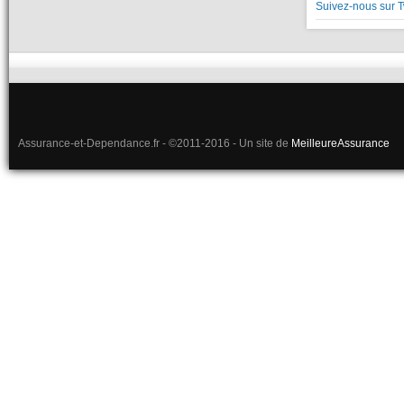
Suivez-nous sur T
Assurance-et-Dependance.fr - ©2011-2016 - Un site de
MeilleureAssurance