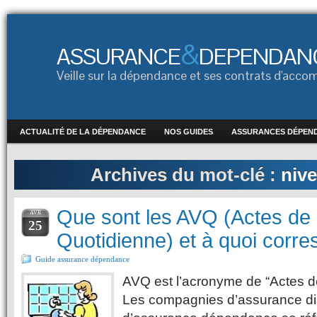
&
ASSURANCE
DEPENDAN
Veille sur la dépendance et ses contrats d'ac
ACTUALITÉ DE LA DÉPENDANCE
NOS GUIDES
ASSURANCES DÉPEN
Archives du mot-clé :
niv
Que sont les AVQ (Actes de 
AVR
25
Quotidienne) et à quoi corre
Guide assurance dépendance
AVQ est l’acronyme de “Actes de
Les compagnies d’assurance dis