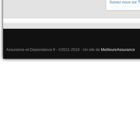
Suivez-nous sur T
Assurance-et-Dependance.fr - ©2011-2016 - Un site de
MeilleureAssurance