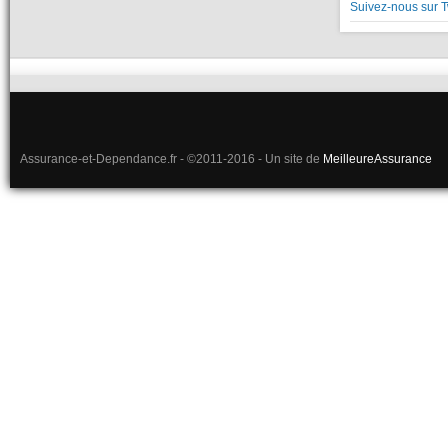
Suivez-nous sur T
Assurance-et-Dependance.fr - ©2011-2016 - Un site de
MeilleureAssurance