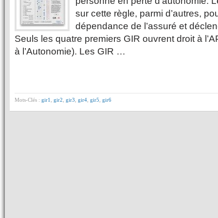
personne en perte d’autonomie. L
sur cette règle, parmi d’autres, po
dépendance de l’assuré et déclenc
Seuls les quatre premiers GIR ouvrent droit à l’
à l’Autonomie). Les GIR …
Mots-Clés :
gir1
,
gir2
,
gir3
,
gir4
,
gir5
,
gir6