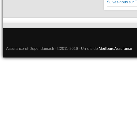
Suivez-nous sur T
Assurance-et-Dependance.fr - ©2011-2016 - Un site de
MeilleureAssurance