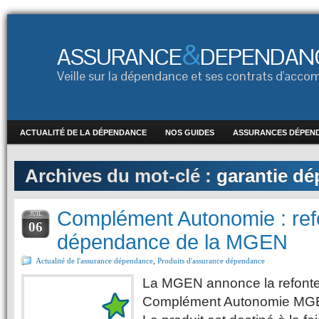
&
ASSURANCE
DEPENDAN
Veille sur la dépendance et ses contrats d'ac
ACTUALITÉ DE LA DÉPENDANCE
NOS GUIDES
ASSURANCES DÉPEN
Archives du mot-clé :
garantie d
Complément Autonomie : refo
JUIL
06
dépendance de la MGEN
Actualité de l'assurance dépendance
,
Produits d'assurance dépendance
La MGEN annonce la refonte 
Complément Autonomie MGEN