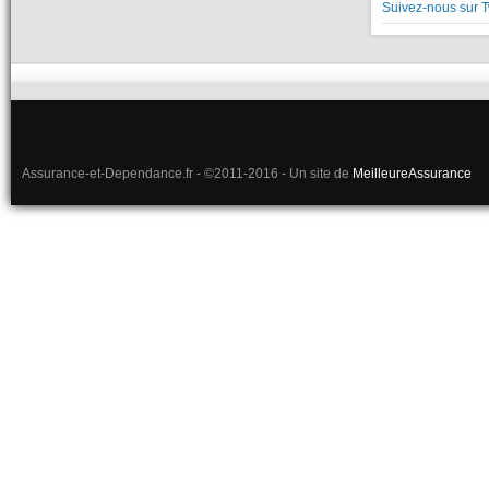
Suivez-nous sur T
Assurance-et-Dependance.fr - ©2011-2016 - Un site de
MeilleureAssurance