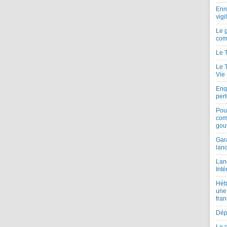
Enne
vigi
Le 
com
Le 
Le 
Vie
Enqu
per
Pou
com
gou
Gar
lan
Lan
Inté
Héb
une
fran
Dépe