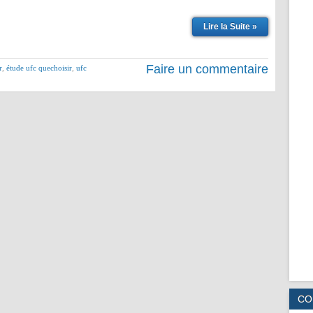
Lire la Suite »
Faire un commentaire
r
,
étude ufc quechoisir
,
ufc
CO