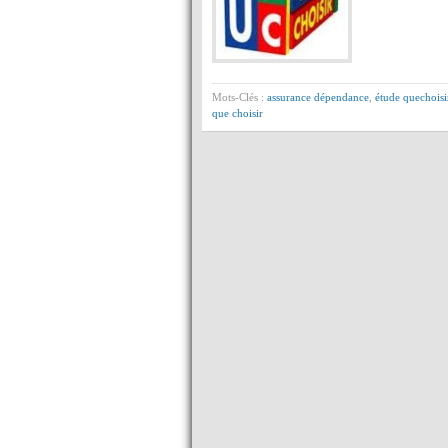
Mots-Clés :
assurance dépendance
,
étude quechoisi
que choisir