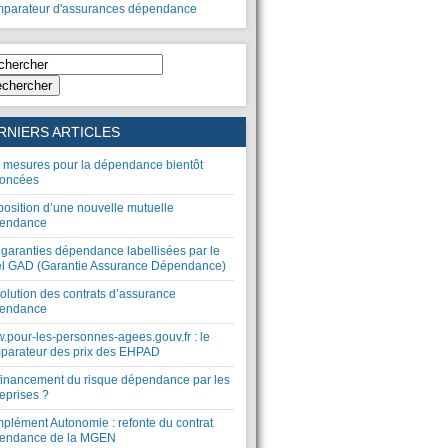
parateur d'assurances dépendance
chercher
RNIERS ARTICLES
 mesures pour la dépendance bientôt
oncées
position d’une nouvelle mutuelle
endance
 garanties dépendance labellisées par le
el GAD (Garantie Assurance Dépendance)
olution des contrats d’assurance
endance
.pour-les-personnes-agees.gouv.fr : le
parateur des prix des EHPAD
financement du risque dépendance par les
eprises ?
plément Autonomie : refonte du contrat
endance de la MGEN