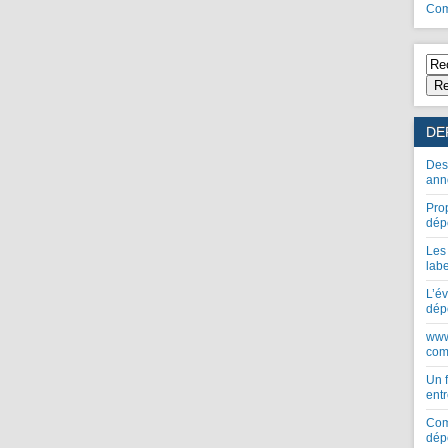
Com
Re
DE
Des
ann
Pro
dép
Les
lab
L’év
dép
www
com
Un 
entr
Com
dép