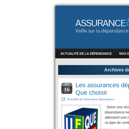
ASSURANCE
Veille sur la dépendan
ACTUALITÉ DE LA DÉPENDANCE
NOS 
Archives du
Les assurances dé
MAI
16
Que choisir
Actualité de l'assurance dépendance
Selon une réce
dépendance ne 
attendant une r
ce type de cont
…