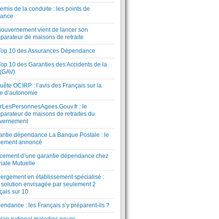
mis de la conduite : les points de
lance
gouvernement vient de lancer son
parateur de maisons de retraite
Top 10 des Assurances Dépendance
Top 10 des Garanties des Accidents de la
 (GAV)
ête OCIRP : l’avis des Français sur la
te d’autonomie
rLesPersonnesAgees.Gouv.fr : le
parateur de maisons de retraites du
vernement
antie dépendance La Banque Postale : le
cement annoncé
cement d’une garantie dépendance chez
riale Mutuelle
ergement en établissement spécialisé :
 solution envisagée par seulement 2
çais sur 10
ndance : les Français s’y préparent-ils ?