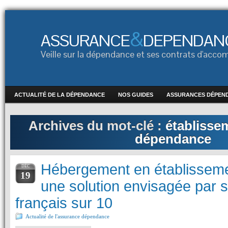
&
ASSURANCE
DEPENDAN
Veille sur la dépendance et ses contrats d'ac
ACTUALITÉ DE LA DÉPENDANCE
NOS GUIDES
ASSURANCES DÉPEN
Archives du mot-clé :
établisse
dépendance
Hébergement en établissemen
DÉC
19
une solution envisagée par 
français sur 10
Actualité de l'assurance dépendance