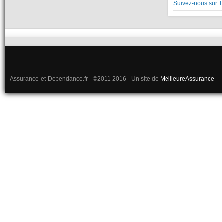
Suivez-nous sur T
Assurance-et-Dependance.fr - ©2011-2016 - Un site de
MeilleureAssurance