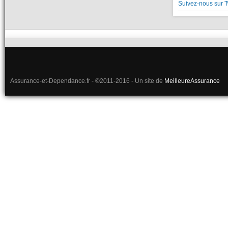
Suivez-nous sur T
Assurance-et-Dependance.fr - ©2011-2016 - Un site de
MeilleureAssurance