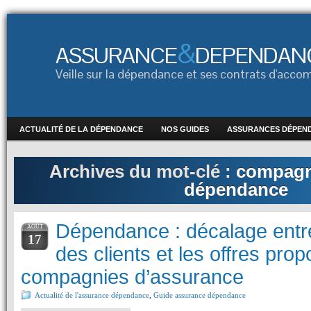
&
ASSURANCE
DEPENDAN
Veille sur la dépendance et ses contrats d'ac
ACTUALITÉ DE LA DÉPENDANCE
NOS GUIDES
ASSURANCES DÉPEN
Archives du mot-clé :
compagn
dépendance
Dépendance : décalage entre
AOÛT
17
des clients et les offres pro
compagnies d’assurance
Actualité de l'assurance dépendance
,
Guide assurance dépendance