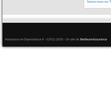
Suivez-nous sur T
Assurance-et-Dependance.fr - ©2011-2016 - Un site de
MeilleureAssurance