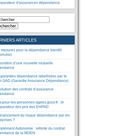
parateur d'assurances dépendance
chercher
RNIERS ARTICLES
 mesures pour la dépendance bientôt
oncées
position d’une nouvelle mutuelle
endance
 garanties dépendance labellisées par le
el GAD (Garantie Assurance Dépendance)
olution des contrats d’assurance
endance
.pour-les-personnes-agees.gouv.fr : le
parateur des prix des EHPAD
financement du risque dépendance par les
eprises ?
plément Autonomie : refonte du contrat
endance de la MGEN