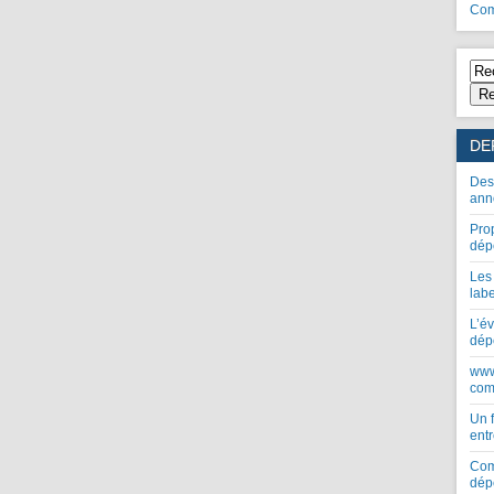
Com
Re
DE
Des
ann
Pro
dép
Les
lab
L’év
dép
www
com
Un 
entr
Com
dép