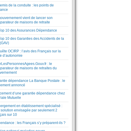
mis de la conduite : les points de
lance
gouvernement vient de lancer son
parateur de maisons de retraite
Top 10 des Assurances Dépendance
Top 10 des Garanties des Accidents de la
 (GAV)
ête OCIRP : l’avis des Français sur la
te d’autonomie
rLesPersonnesAgees.Gouv.fr : le
parateur de maisons de retraites du
vernement
antie dépendance La Banque Postale : le
cement annoncé
cement d’une garantie dépendance chez
riale Mutuelle
ergement en établissement spécialisé :
 solution envisagée par seulement 2
çais sur 10
ndance : les Français s’y préparent-ils ?