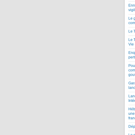
Enne
vigi
Le 
com
Le 
Le 
Vie
Enqu
per
Pou
com
gou
Gar
lan
Lan
Inté
Héb
une
fran
Dépe