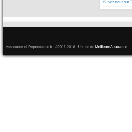
Suivez-nous sur T
Assurance-et-Dependance.fr - ©2011-2016 - Un site de
MeilleureAssurance