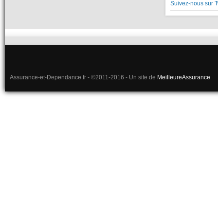
Suivez-nous sur T
Assurance-et-Dependance.fr - ©2011-2016 - Un site de
MeilleureAssurance