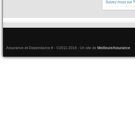
Suivez-nous sur T
Assurance-et-Dependance.fr - ©2011-2016 - Un site de
MeilleureAssurance