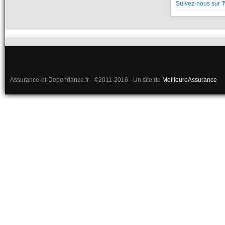
Suivez-nous sur T
Assurance-et-Dependance.fr - ©2011-2016 - Un site de
MeilleureAssurance