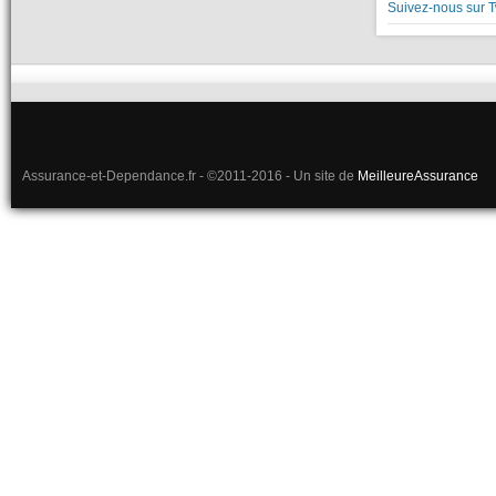
Suivez-nous sur T
Assurance-et-Dependance.fr - ©2011-2016 - Un site de
MeilleureAssurance