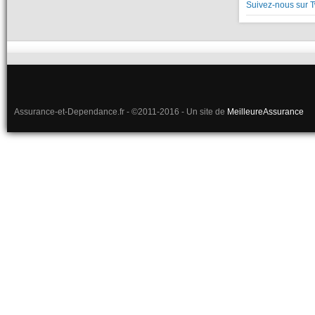
Suivez-nous sur T
Assurance-et-Dependance.fr - ©2011-2016 - Un site de
MeilleureAssurance