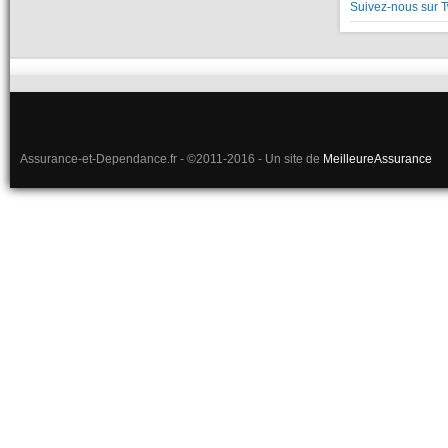
Suivez-nous sur T
Assurance-et-Dependance.fr - ©2011-2016 - Un site de
MeilleureAssurance