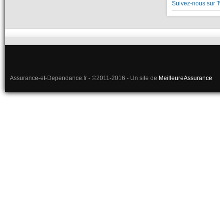
Suivez-nous sur T
Assurance-et-Dependance.fr - ©2011-2016 - Un site de
MeilleureAssurance