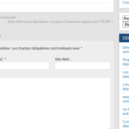
Com
 d’autonomie
6ème débat sur la dépendance et la perte d’autonomie organisé par l’OCIRP
»
Re
e
DE
Des
ubliée.
Les champs obligatoires sont indiqués avec
*
ann
il :
*
Site Web :
Pro
dép
Les
lab
L’év
dép
www
com
Un 
entr
Com
dép