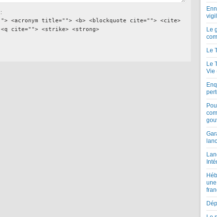
Enne
:
vigi
""> <acronym title=""> <b> <blockquote cite=""> <cite>
 <q cite=""> <strike> <strong>
Le 
com
Le 
Le 
Vie
Enqu
per
Pou
com
gou
Gar
lan
Lan
Inté
Héb
une
fran
Dépe