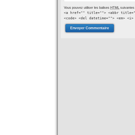
Vous pouvez utiliser les balises
HTML
suivantes 
<a href="" title=""> <abbr title=
<code> <del datetime=""> <em> <i>