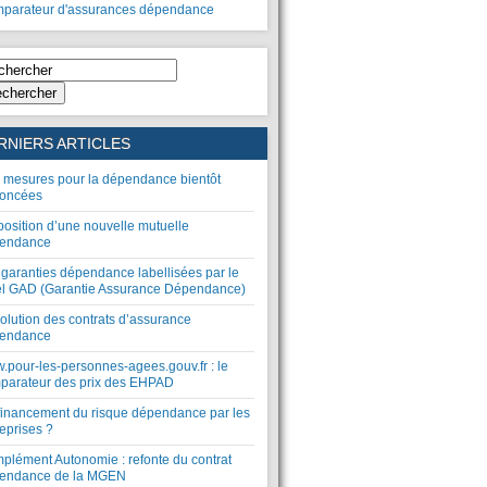
parateur d'assurances dépendance
chercher
RNIERS ARTICLES
 mesures pour la dépendance bientôt
oncées
position d’une nouvelle mutuelle
endance
 garanties dépendance labellisées par le
el GAD (Garantie Assurance Dépendance)
olution des contrats d’assurance
endance
.pour-les-personnes-agees.gouv.fr : le
parateur des prix des EHPAD
financement du risque dépendance par les
eprises ?
plément Autonomie : refonte du contrat
endance de la MGEN