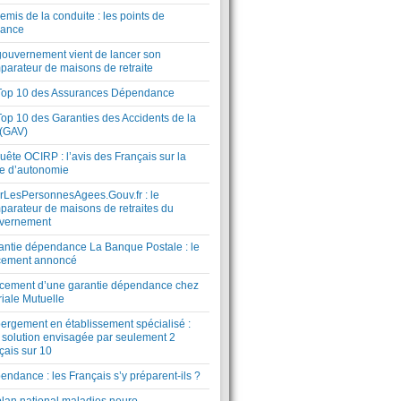
mis de la conduite : les points de
lance
gouvernement vient de lancer son
parateur de maisons de retraite
Top 10 des Assurances Dépendance
Top 10 des Garanties des Accidents de la
 (GAV)
ête OCIRP : l’avis des Français sur la
te d’autonomie
rLesPersonnesAgees.Gouv.fr : le
parateur de maisons de retraites du
vernement
antie dépendance La Banque Postale : le
cement annoncé
cement d’une garantie dépendance chez
riale Mutuelle
ergement en établissement spécialisé :
 solution envisagée par seulement 2
çais sur 10
ndance : les Français s’y préparent-ils ?