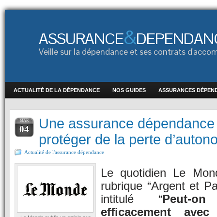
&
ASSURANCE
DEPENDAN
Veille sur la dépendance et ses contrats d'ac
ACTUALITÉ DE LA DÉPENDANCE
NOS GUIDES
ASSURANCES DÉPEN
Une assurance dépendance 
MAR
04
protéger de la perte d’auton
Actualité de l'assurance dépendance
Le quotidien Le Mon
rubrique “Argent et Pa
intitulé “
Peut-o
efficacement avec