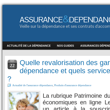
&
ASSURANCE
DEPENDAN
Veille sur la dépendance et ses contrats d'ac
ACTUALITÉ DE LA DÉPENDANCE
NOS GUIDES
ASSURANCES DÉPEN
Quelle revalorisation des ga
NOV
22
dépendance et quels service
?
Actualité de l'assurance dépendance
,
Produits d'assurance dépendance
La rubrique Patrimoine du
économiques en ligne L
un article à la souscri