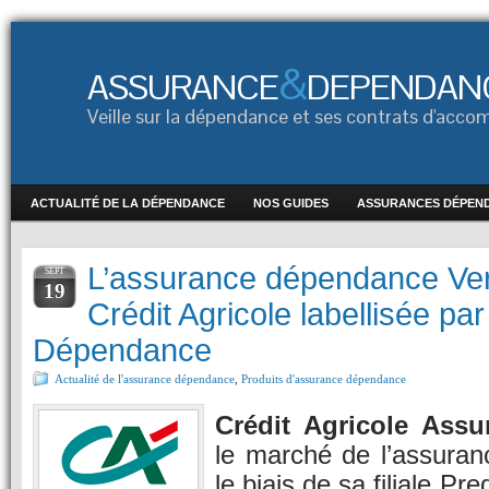
&
ASSURANCE
DEPENDAN
Veille sur la dépendance et ses contrats d'ac
ACTUALITÉ DE LA DÉPENDANCE
NOS GUIDES
ASSURANCES DÉPEN
L’assurance dépendance Ver
SEPT
19
Crédit Agricole labellisée pa
Dépendance
Actualité de l'assurance dépendance
,
Produits d'assurance dépendance
Crédit Agricole Assu
le marché de l’assura
le biais de sa filiale Pre