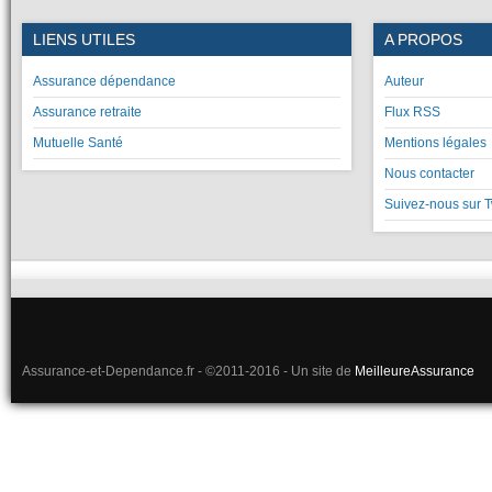
LIENS UTILES
A PROPOS
Assurance dépendance
Auteur
Assurance retraite
Flux RSS
Mutuelle Santé
Mentions légales
Nous contacter
Suivez-nous sur T
Assurance-et-Dependance.fr - ©2011-2016 - Un site de
MeilleureAssurance