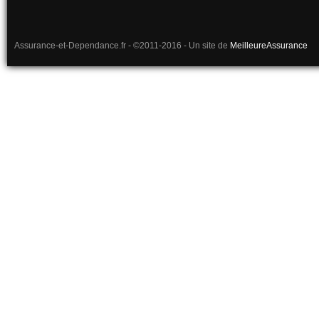
Assurance-et-Dependance.fr - ©2011-2016 - Un site de
MeilleureAssurance