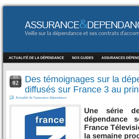
&
ASSURANCE
DEPENDAN
Veille sur la dépendance et ses contrats d'ac
ACTUALITÉ DE LA DÉPENDANCE
NOS GUIDES
ASSURANCES DÉPEN
Des témoignages sur la dép
AVR
02
diffusés sur France 3 au pri
Actualité de l'assurance dépendance
Une série d
dépendance se
France Télevis
la semaine pro