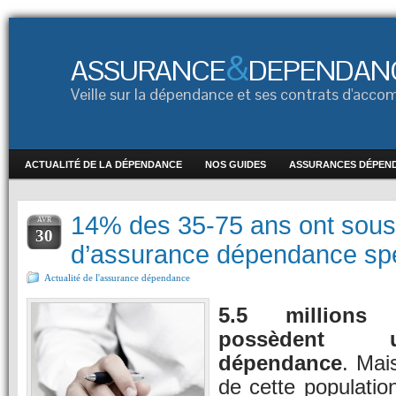
&
ASSURANCE
DEPENDAN
Veille sur la dépendance et ses contrats d'ac
ACTUALITÉ DE LA DÉPENDANCE
NOS GUIDES
ASSURANCES DÉPEN
14% des 35-75 ans ont sousc
AVR
30
d’assurance dépendance spé
Actualité de l'assurance dépendance
5.5 millions
possèdent 
dépendance
. Mai
de cette populatio