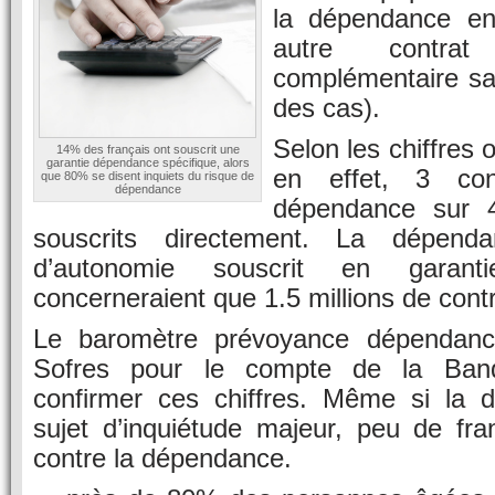
la dépendance e
autre contra
complémentaire sa
des cas).
Selon les chiffres 
14% des français ont souscrit une
garantie dépendance spécifique, alors
en effet, 3 con
que 80% se disent inquiets du risque de
dépendance
dépendance sur 
souscrits directement. La dépend
d’autonomie souscrit en garanti
concerneraient que 1.5 millions de contr
Le baromètre prévoyance dépendanc
Sofres pour le compte de la Banq
confirmer ces chiffres. Même si la 
sujet d’inquiétude majeur, peu de fra
contre la dépendance.