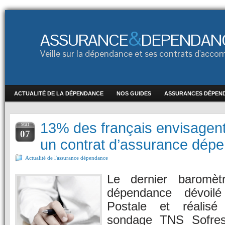
&
ASSURANCE
DEPENDAN
Veille sur la dépendance et ses contrats d'ac
ACTUALITÉ DE LA DÉPENDANCE
NOS GUIDES
ASSURANCES DÉPEN
13% des français envisagent
MAI
07
un contrat d’assurance dép
Actualité de l'assurance dépendance
Le dernier baromèt
dépendance dévoil
Postale et réalisé 
sondage TNS Sofres