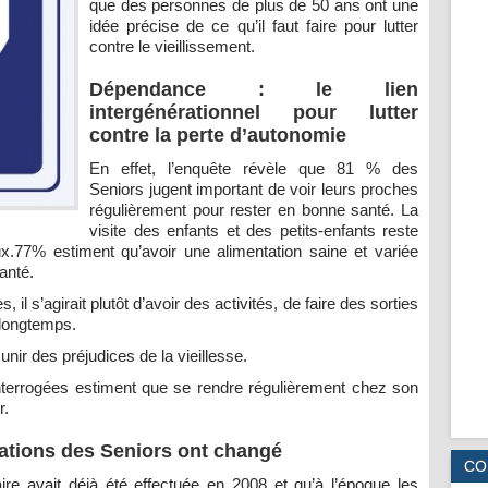
que des personnes de plus de 50 ans ont une
idée précise de ce qu’il faut faire pour lutter
contre le vieillissement.
Dépendance : le lien
intergénérationnel pour lutter
contre la perte d’autonomie
En effet, l’enquête révèle que 81 % des
Seniors jugent important de voir leurs proches
régulièrement pour rester en bonne santé. La
visite des enfants et des petits-enfants reste
x.77% estiment qu’avoir une alimentation saine et variée
anté.
l s’agirait plutôt d’avoir des activités, de faire des sorties
 longtemps.
nir des préjudices de la vieillesse.
nterrogées estiment que se rendre régulièrement chez son
r.
ations des Seniors ont changé
CO
ire avait déjà été effectuée en 2008 et qu’à l’époque les