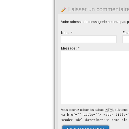
Laisser un commentair
Votre adresse de messagerie ne sera pas p
Nom :
*
Ema
Message :
*
Vous pouvez utiliser les balises
HTML
suivantes 
<a href="" title=""> <abbr title=
<code> <del datetime=""> <em> <i>