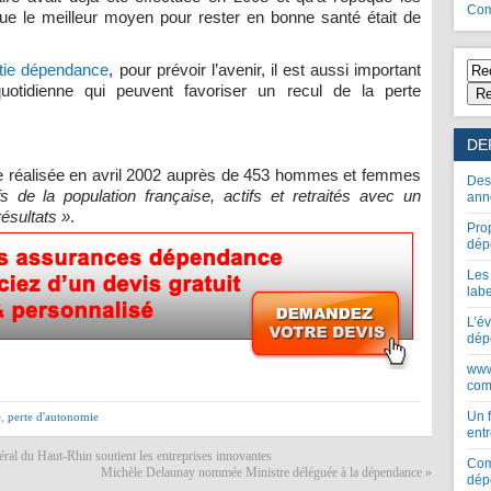
Com
ue le meilleur moyen pour rester en bonne santé était de
tie dépendance
, pour prévoir l’avenir, il est aussi important
uotidienne qui peuvent favoriser un recul de la perte
Re
DE
que réalisée en avril 2002 auprès de 453 hommes et femmes
Des
fs de la population française, actifs et retraités avec un
ann
résultats »
.
Pro
dép
Les
lab
L’év
dép
www
com
Un 
e
,
perte d'autonomie
entr
éral du Haut-Rhin soutient les entreprises innovantes
Com
Michèle Delaunay nommée Ministre déléguée à la dépendance
»
dép