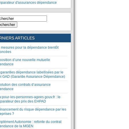
parateur d'assurances dépendance
chercher
RNIERS ARTICLES
 mesures pour la dépendance bientôt
oncées
position d’une nouvelle mutuelle
endance
 garanties dépendance labellisées par le
el GAD (Garantie Assurance Dépendance)
olution des contrats d’assurance
endance
.pour-les-personnes-agees.gouv.fr : le
parateur des prix des EHPAD
financement du risque dépendance par les
eprises ?
plément Autonomie : refonte du contrat
endance de la MGEN