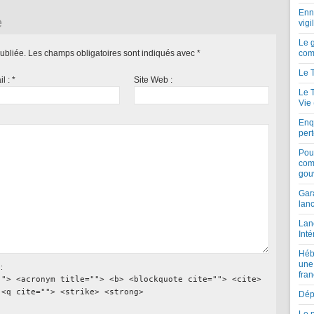
Enne
e
vigi
Le 
ubliée.
Les champs obligatoires sont indiqués avec
*
com
Le 
il :
*
Site Web :
Le 
Vie
Enqu
per
Pou
com
gou
Gar
lan
Lan
Inté
Héb
une
:
fran
""> <acronym title=""> <b> <blockquote cite=""> <cite>
 <q cite=""> <strike> <strong>
Dépe