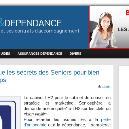
&
DEPENDANCE
ce et ses contrats d'accompagnement
GUIDES
ASSURANCES DÉPENDANCE
DIVERS
e les secrets des Seniors pour bien
mps
de
admin
Le cabinet LH2 pour le cabinet de conseil en
stratégie et marketing Seniosphère a
demandé une enquête* à LH2 sur les clefs du
«
bien vieillir
».
Pour retarder les risques liés à la
perte
d’autonomie
et à la dépendance, il semblerait