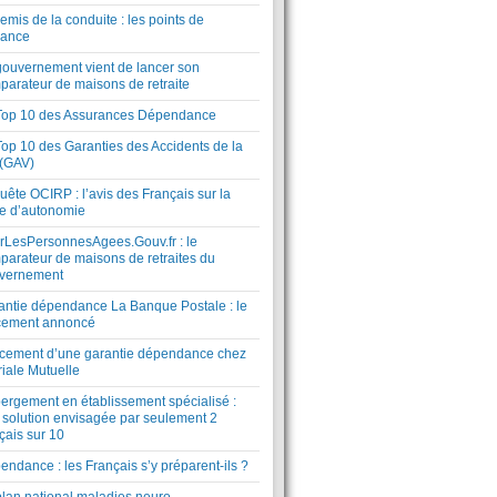
mis de la conduite : les points de
lance
gouvernement vient de lancer son
parateur de maisons de retraite
Top 10 des Assurances Dépendance
Top 10 des Garanties des Accidents de la
 (GAV)
ête OCIRP : l’avis des Français sur la
te d’autonomie
rLesPersonnesAgees.Gouv.fr : le
parateur de maisons de retraites du
vernement
antie dépendance La Banque Postale : le
cement annoncé
cement d’une garantie dépendance chez
riale Mutuelle
ergement en établissement spécialisé :
 solution envisagée par seulement 2
çais sur 10
ndance : les Français s’y préparent-ils ?