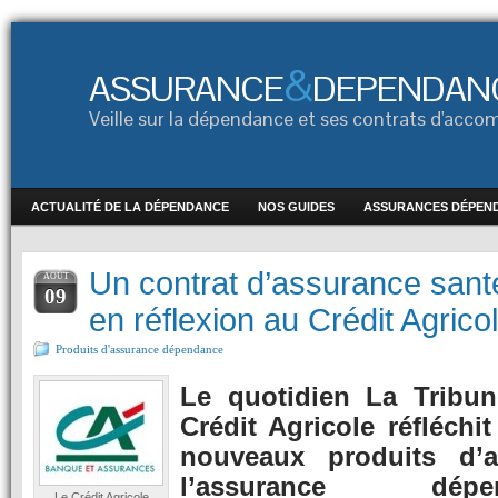
&
ASSURANCE
DEPENDAN
Veille sur la dépendance et ses contrats d'ac
ACTUALITÉ DE LA DÉPENDANCE
NOS GUIDES
ASSURANCES DÉPEN
Un contrat d’assurance san
AOÛT
09
en réflexion au Crédit Agrico
Produits d'assurance dépendance
Le quotidien La Tribun
Crédit Agricole réfléchi
nouveaux produits d’a
l’assurance dép
Le Crédit Agricole