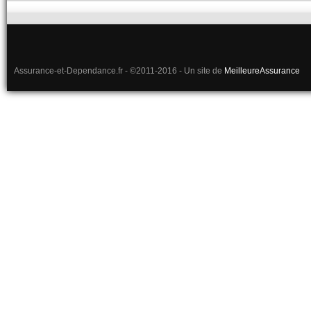
Assurance-et-Dependance.fr - ©2011-2016 - Un site de
MeilleureAssurance