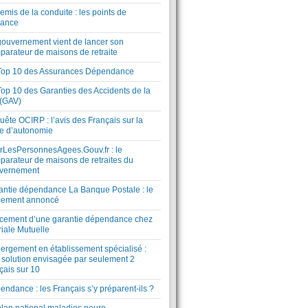
mis de la conduite : les points de
lance
gouvernement vient de lancer son
parateur de maisons de retraite
Top 10 des Assurances Dépendance
Top 10 des Garanties des Accidents de la
 (GAV)
ête OCIRP : l’avis des Français sur la
te d’autonomie
rLesPersonnesAgees.Gouv.fr : le
parateur de maisons de retraites du
vernement
antie dépendance La Banque Postale : le
cement annoncé
cement d’une garantie dépendance chez
riale Mutuelle
ergement en établissement spécialisé :
 solution envisagée par seulement 2
çais sur 10
ndance : les Français s’y préparent-ils ?