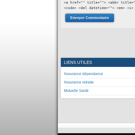
<a href="" title=""> <abbr title=
<code> <del datetime=""> <em> <i>
LIENS UTILES
Assurance dépendance
Assurance retraite
Mutuelle Santé