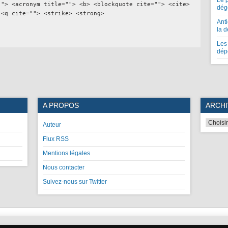
Le 
""> <acronym title=""> <b> <blockquote cite=""> <cite>
dég
 <q cite=""> <strike> <strong>
Anti
la 
Les 
dép
A PROPOS
ARCHI
Auteur
Flux RSS
Mentions légales
Nous contacter
Suivez-nous sur Twitter