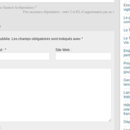
Enne
ur financer la dépendance ?
vigi
Prix assurance dépendance : entre 2 et 8% d’augmentation par an
»
Le 
com
e
Le 
Le 
ubliée.
Les champs obligatoires sont indiqués avec
*
Vie
il :
*
Site Web :
Enqu
per
Pou
com
gou
Gar
lan
Lan
Inté
Héb
une
fran
Dépe
: