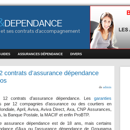
&
DEPENDANCE
ce et ses contrats d'accompagnement
GUIDES
ASSURANCES DÉPENDANCE
DIVERS
2 contrats d’assurance dépendance
hos
de
admin
 12 contrats d’assurance dépendance. Les
garanties
s par 12 compagnies d’assurance ou des courtiers en
diale, April, Aviva, Aviva Direct, Axa, CNP Assurances,
, la Banque Postale, la MACIF et enfin ProBTP.
e assurance dépendance est de 18 ans, mais certains
endance d’Axa ou l’assurance dépendance de Groupama