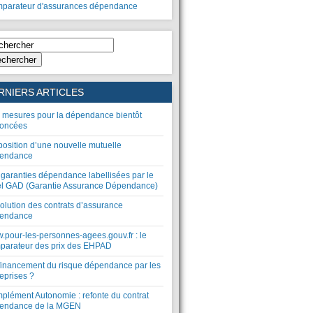
parateur d'assurances dépendance
chercher
RNIERS ARTICLES
 mesures pour la dépendance bientôt
oncées
position d’une nouvelle mutuelle
endance
 garanties dépendance labellisées par le
el GAD (Garantie Assurance Dépendance)
olution des contrats d’assurance
endance
.pour-les-personnes-agees.gouv.fr : le
parateur des prix des EHPAD
financement du risque dépendance par les
eprises ?
plément Autonomie : refonte du contrat
endance de la MGEN