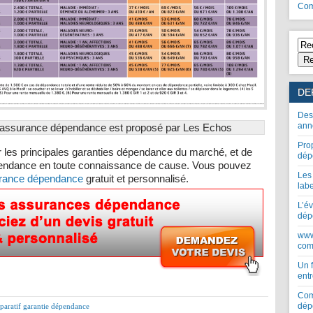
Com
Re
DE
Des
ann
d’assurance dépendance est proposé par Les Echos
Pro
 les principales garanties dépendance du marché, et de
dép
pendance en toute connaissance de cause. Vous pouvez
Les
urance dépendance
gratuit et personnalisé.
lab
L’év
dép
www
com
Un 
entr
Com
dép
aratif garantie dépendance