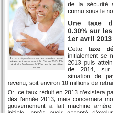
de la sécurité 
connu sous le n
Une taxe d
0.30% sur les 
1er avril 2013
Cette
taxe d
initialement se
La taxe dépendance sur les retraites devait
2013 puis attei
initialement se monter à 0.15% en 2013. Elle
atteindra finalement 0.30% dès la première
de 2014, sur 
année
situation de pa
revenu, soit environ 10 millions de retr
Or, ce taux réduit en 2013 n’existera p
dès l’année 2013, mais concernera moi
gouvernement a fait machine arrière 
initiale, après avoir accepté d’exclu