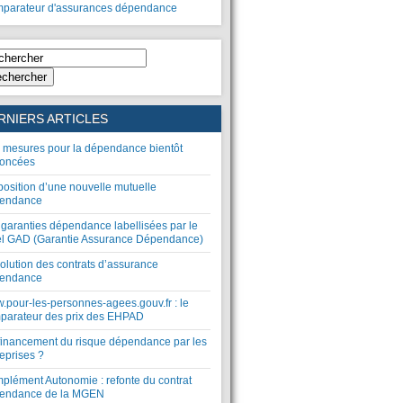
parateur d'assurances dépendance
chercher
RNIERS ARTICLES
 mesures pour la dépendance bientôt
oncées
position d’une nouvelle mutuelle
endance
 garanties dépendance labellisées par le
el GAD (Garantie Assurance Dépendance)
olution des contrats d’assurance
endance
.pour-les-personnes-agees.gouv.fr : le
parateur des prix des EHPAD
financement du risque dépendance par les
eprises ?
plément Autonomie : refonte du contrat
endance de la MGEN