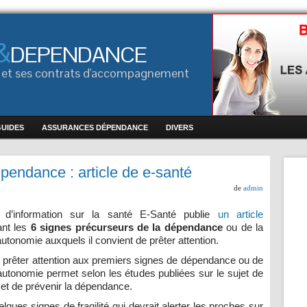
&
DEPENDANCE
ce et ses contrats d'accompagnement
GUIDES
ASSURANCES DÉPENDANCE
DIVERS
pendance : article de e-santé
de
admin
 d’information sur la santé E-Santé publie
un article
ant les
6 signes précurseurs de la dépendance
ou de la
autonomie auxquels il convient de prêter attention.
, prêter attention aux premiers signes de dépendance ou de
autonomie permet selon les études publiées sur le sujet de
 et de prévenir la dépendance.
elques signes de fragilité qui devrait alerter les proches sur