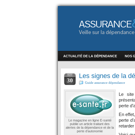
ASSURANCE
Veille sur la dépendan
ACTUALITÉ DE LA DÉPENDANCE
NOS 
Les signes de la dé
NOV
30
Guide assurance dépendance
Le site
présent
perte d’
En effet
perte d’
Le magazine en ligne E-santé
publie un article traitant des
retarder
alertes de la dépendance et de la
perte d’autonomie
Voici qu