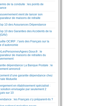
mis de la conduite : les points de
lance
gouvernement vient de lancer son
parateur de maisons de retraite
Top 10 des Assurances Dépendance
Top 10 des Garanties des Accidents de la
 (GAV)
ête OCIRP : l’avis des Français sur la
te d’autonomie
rLesPersonnesAgees.Gouv.fr : le
parateur de maisons de retraites du
vernement
antie dépendance La Banque Postale : le
cement annoncé
cement d’une garantie dépendance chez
riale Mutuelle
ergement en établissement spécialisé :
 solution envisagée par seulement 2
çais sur 10
ndance : les Français s’y préparent-ils ?