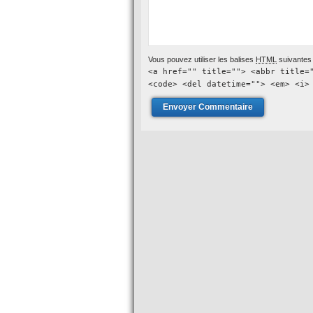
Vous pouvez utiliser les balises
HTML
suivantes 
<a href="" title=""> <abbr title=
<code> <del datetime=""> <em> <i>