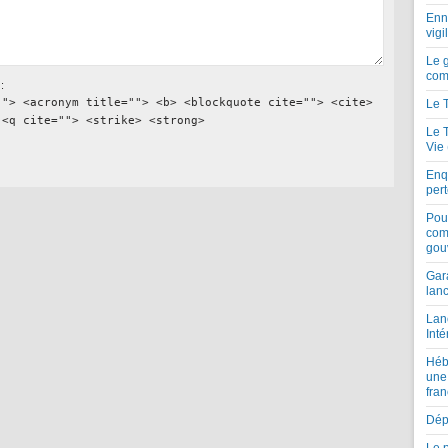
Enne
vigi
Le 
com
:
""> <acronym title=""> <b> <blockquote cite=""> <cite>
Le 
 <q cite=""> <strike> <strong>
Le 
Vie
Enqu
per
Pou
com
gou
Gar
lan
Lan
Inté
Héb
une
fran
Dépe