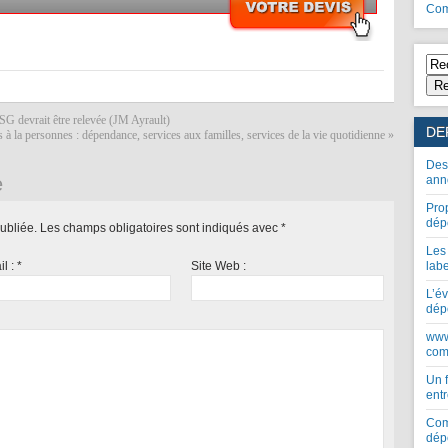
Com
Re
SG devrait être relevée (JM Ayrault)
DE
s à la personnes : dépendance, services aux familles, services de la vie quotidienne
»
Des
e
ann
Pro
dép
ubliée.
Les champs obligatoires sont indiqués avec
*
Les
il :
*
Site Web :
lab
L’év
dép
www
com
Un 
entr
Com
dép