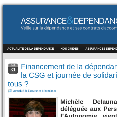
&
ASSURANCE
DEPENDAN
Veille sur la dépendance et ses contrats d'ac
ACTUALITÉ DE LA DÉPENDANCE
NOS GUIDES
ASSURANCES DÉPEN
Financement de la dépendan
JUIL
31
la CSG et journée de solidar
tous ?
Actualité de l'assurance dépendance
Michèle Delauna
déléguée aux Pers
l’Autonomie vient