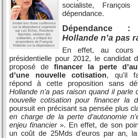
socialiste, François
dépendance.
Invitée lors d'une conférence
Dépendance
sur la dépendance organisée
par Les Échos, Roselyne
Bachelot, ministre des
Hollande n’a pas 
solidarités, a critiqué les
propositions de François
Hollande sur la dépendance.
En effet, au cours
présidentielle pour 2012, le candidat d
proposé de
financer la perte d’a
d’une nouvelle cotisation
, qu’il f
répond à cette proposition sans d
Hollande n’a pas raison quand il parle 
nouvelle cotisation pour financer la
poursuit en précisant sa pensée plus cl
en charge de la perte d’autonomie n’
enjeu financier
». En effet, de son poi
un coût de 25Mds d’euros par an, la