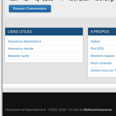
LIENS UTILES
A PROPOS
Assurance dépendance
Auteur
Assurance retraite
Flux RSS
Mutuelle Santé
Mentions légales
Nous contacter
Suivez-nous sur T
Assurance-et-Dependance.fr - ©2011-2016 - Un site de
MeilleureAssurance