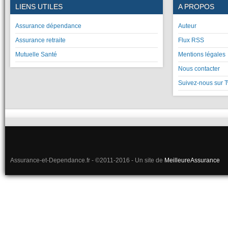
LIENS UTILES
A PROPOS
Assurance dépendance
Auteur
Assurance retraite
Flux RSS
Mutuelle Santé
Mentions légales
Nous contacter
Suivez-nous sur T
Assurance-et-Dependance.fr - ©2011-2016 - Un site de
MeilleureAssurance