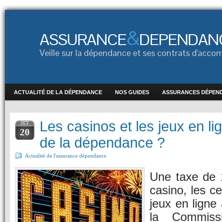
&
ASSURANCE
DEPENDAN
Veille sur la dépendance et ses contrats d'ac
ACTUALITÉ DE LA DÉPENDANCE
NOS GUIDES
ASSURANCES DÉPEN
Les casinos et les jeux en l
OCT
20
de la dépendance ?
Actualité de l'assurance dépendance
Une taxe de 
casino, les ce
jeux en ligne
la Commiss