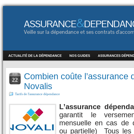
&
ASSURANCE
DEPENDAN
Veille sur la dépendance et ses contrats d'ac
ACTUALITÉ DE LA DÉPENDANCE
NOS GUIDES
ASSURANCES DÉPEN
Combien coûte l’assurance
JUIN
22
Novalis
Tarifs de l'assurance dépendance
L’assurance dépend
garantit le versem
mensuelle en cas de d
ou partielle) Tous les