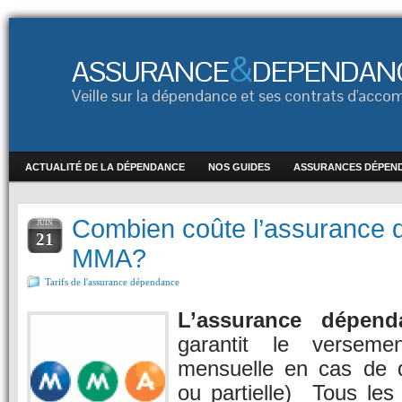
&
ASSURANCE
DEPENDAN
Veille sur la dépendance et ses contrats d'ac
ACTUALITÉ DE LA DÉPENDANCE
NOS GUIDES
ASSURANCES DÉPEN
Combien coûte l’assurance
JUIN
21
MMA?
Tarifs de l'assurance dépendance
L’assurance dépe
garantit le versem
mensuelle en cas de d
ou partielle) Tous les