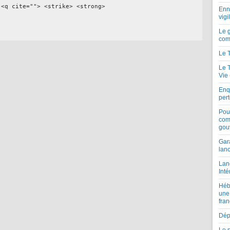
 <q cite=""> <strike> <strong>
Enne
vigi
Le 
com
Le 
Le 
Vie
Enqu
per
Pou
com
gou
Gar
lan
Lan
Inté
Héb
une
fran
Dépe