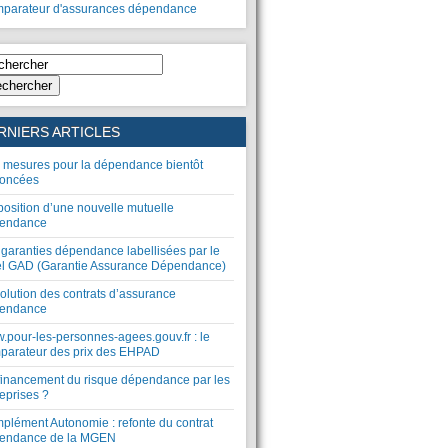
parateur d'assurances dépendance
chercher
RNIERS ARTICLES
 mesures pour la dépendance bientôt
oncées
position d’une nouvelle mutuelle
endance
 garanties dépendance labellisées par le
el GAD (Garantie Assurance Dépendance)
olution des contrats d’assurance
endance
.pour-les-personnes-agees.gouv.fr : le
parateur des prix des EHPAD
financement du risque dépendance par les
eprises ?
plément Autonomie : refonte du contrat
endance de la MGEN