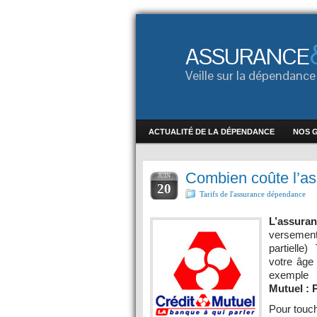
ASSURANCE
Veille sur la dépendan
ACTUALITÉ DE LA DÉPENDANCE
NOS 
Combien coûte l’a
JUIN
20
Tarifs de l'assurance dépendance
L’assur
versement
partielle)
votre âge 
exemple
Mutuel : 
Pour touc