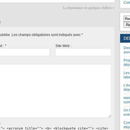
Com
La dépendance en quelques chiffres
»
e
Re
ubliée.
Les champs obligatoires sont indiqués avec
*
DE
il :
*
Site Web :
Des
ann
Pro
dép
Les
lab
L’év
dép
www
com
Un 
entr
Com
:
dép
""> <acronym title=""> <b> <blockquote cite=""> <cite>