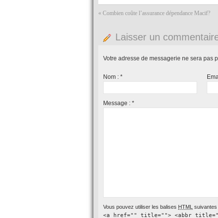
«
Combien coûte l’assurance dépendance Macif?
Laisser un commentair
Votre adresse de messagerie ne sera pas p
Nom :
*
Ema
Message :
*
Vous pouvez utiliser les balises
HTML
suivantes 
<a href="" title=""> <abbr title=