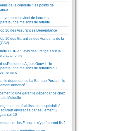
mis de la conduite : les points de
lance
gouvernement vient de lancer son
parateur de maisons de retraite
Top 10 des Assurances Dépendance
Top 10 des Garanties des Accidents de la
 (GAV)
ête OCIRP : l’avis des Français sur la
te d’autonomie
rLesPersonnesAgees.Gouv.fr : le
parateur de maisons de retraites du
vernement
antie dépendance La Banque Postale : le
cement annoncé
cement d’une garantie dépendance chez
riale Mutuelle
ergement en établissement spécialisé :
 solution envisagée par seulement 2
çais sur 10
ndance : les Français s’y préparent-ils ?