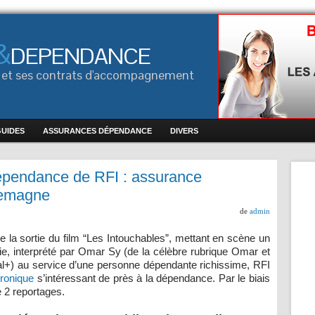
&
DEPENDANCE
ce et ses contrats d'accompagnement
GUIDES
ASSURANCES DÉPENDANCE
DIVERS
épendance de RFI : assurance
lemagne
de
admin
e la sortie du film “Les Intouchables”, mettant en scène un
vie, interprété par Omar Sy (de la célèbre rubrique Omar et
l+) au service d’une personne dépendante richissime, RFI
ronique
s’intéressant de près à la dépendance. Par le biais
2 reportages.