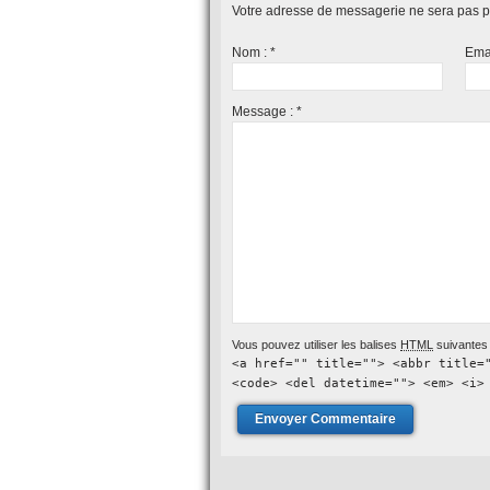
Votre adresse de messagerie ne sera pas p
Nom :
*
Ema
Message :
*
Vous pouvez utiliser les balises
HTML
suivantes 
<a href="" title=""> <abbr title=
<code> <del datetime=""> <em> <i>