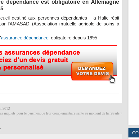
ce dépendance est obligatoire en Allemagne
95
cueil destiné aux personnes dépendantes : la Halte répit
e par l’AMASAD (Association mutuelle agricole de soins à
’
assurance dépendance
, obligatoire depuis 1995
ut 2012
is inquiets pour le paiement de leur complémentaire santé au moment de la retraite
»
e
CO