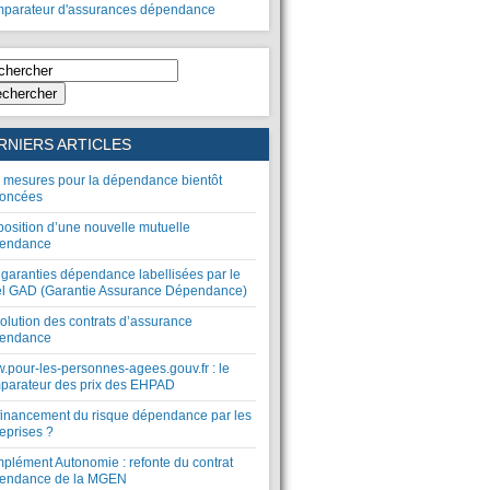
parateur d'assurances dépendance
chercher
RNIERS ARTICLES
 mesures pour la dépendance bientôt
oncées
position d’une nouvelle mutuelle
endance
 garanties dépendance labellisées par le
el GAD (Garantie Assurance Dépendance)
olution des contrats d’assurance
endance
.pour-les-personnes-agees.gouv.fr : le
parateur des prix des EHPAD
financement du risque dépendance par les
eprises ?
plément Autonomie : refonte du contrat
endance de la MGEN