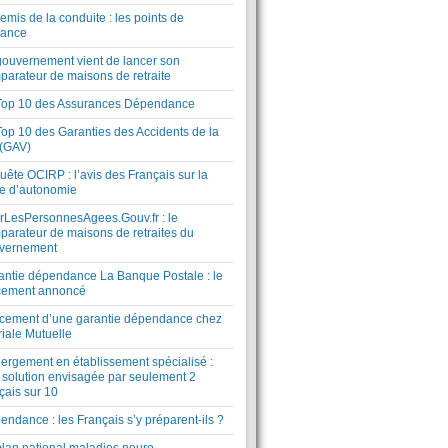
mis de la conduite : les points de
lance
gouvernement vient de lancer son
parateur de maisons de retraite
Top 10 des Assurances Dépendance
Top 10 des Garanties des Accidents de la
 (GAV)
ête OCIRP : l’avis des Français sur la
te d’autonomie
rLesPersonnesAgees.Gouv.fr : le
parateur de maisons de retraites du
vernement
antie dépendance La Banque Postale : le
cement annoncé
cement d’une garantie dépendance chez
riale Mutuelle
ergement en établissement spécialisé :
 solution envisagée par seulement 2
çais sur 10
ndance : les Français s’y préparent-ils ?