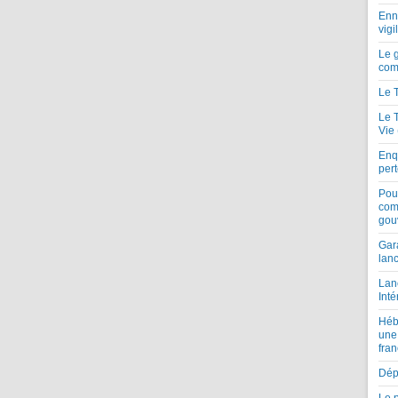
Enne
vigi
Le 
com
Le 
Le 
Vie
Enqu
per
Pou
com
gou
Gar
lan
Lan
Inté
Héb
une
fran
Dépe