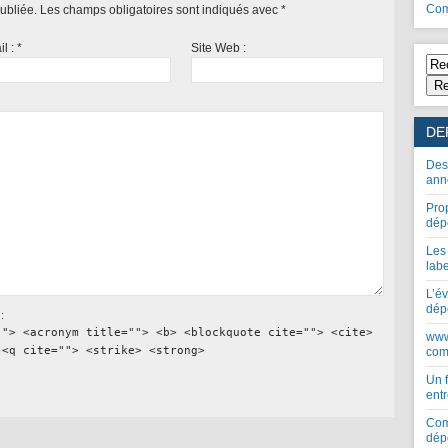
Com
ubliée.
Les champs obligatoires sont indiqués avec
*
il :
*
Site Web :
Re
DE
Des
ann
Pro
dép
Les
lab
L’év
dép
:
""> <acronym title=""> <b> <blockquote cite=""> <cite>
www
 <q cite=""> <strike> <strong>
com
Un 
entr
Com
dép